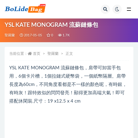
全部
YSL KATE MONOGRAM 流蘇鏈條包
聖羅蘭
2017-05-05
0
1.7K
当前位置：
首页
聖羅蘭
正文
YSL KATE MONOGRAM 流蘇鏈條包，肩帶可卸當手包
用，6個卡片槽，1個拉鏈式硬幣袋，一個紙幣隔層。肩帶
長度為60cm，不同角度看都是不一樣的顏色呢，有時銀，
有時灰！跟特效似的閃閃發亮！顯得更加高端大氣！即可
搭配休閑裝.尺寸：19 x12.5 x 4 cm