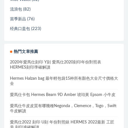
(82)
流浪包
(76)
當季新品
(223)
经典口盖包
熱門文章推薦
2020年愛馬仕刻印 Y刻 愛馬仕2020刻印年份對照表
HERMES刻印準確解讀
Hermes Halzan bag 最年輕包袋15种所有顏色大全尺寸價格大
全
愛馬仕卡包 Hermes Bearn 9D Amber 琥珀黃 Epsom 小牛皮
愛馬仕牛皮皮質有哪幾種Negonda，Clemence，Togo，Swift
牛皮解讀
愛馬仕2022 刻印 U刻 年份對照錶 HERMES 2022最新 工匠
号 刻印准確解讀