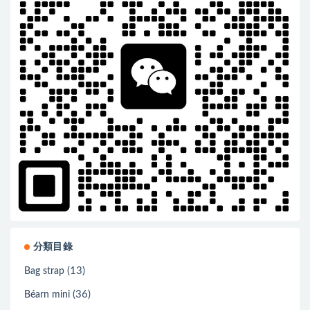
分類目錄
(13)
Bag strap
(36)
Béarn mini