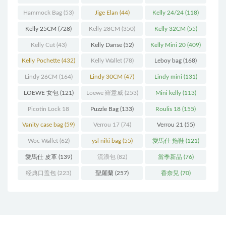
(216)
(60)
Hammock Bag
(53)
Jige Elan
(44)
Kelly 24/24
(118)
Kelly 25CM
(728)
Kelly 28CM
(350)
Kelly 32CM
(55)
Kelly Cut
(43)
Kelly Danse
(52)
Kelly Mini 20
(409)
Kelly Pochette
(432)
Kelly Wallet
(78)
Leboy bag
(168)
Lindy 26CM
(164)
Lindy 30CM
(47)
Lindy mini
(131)
LOEWE 女包
(121)
Loewe 羅意威
(253)
Mini kelly
(113)
Picotin Lock 18
Puzzle Bag
(133)
Roulis 18
(155)
(202)
Vanity case bag
(59)
Verrou 17
(74)
Verrou 21
(55)
Woc Wallet
(62)
ysl niki bag
(55)
愛馬仕 拖鞋
(121)
愛馬仕 皮革
(139)
流浪包
(82)
當季新品
(76)
经典口盖包
(223)
聖羅蘭
(257)
香奈兒
(70)