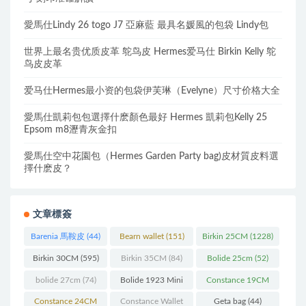
愛馬仕Lindy 26 togo J7 亞麻藍 最具名媛風的包袋 Lindy包
世界上最名贵优质皮革 鸵鸟皮 Hermes爱马仕 Birkin Kelly 鸵
鸟皮皮革
爱马仕Hermes最小资的包袋伊芙琳（Evelyne）尺寸价格大全
愛馬仕凱莉包包選擇什麽顏色最好 Hermes 凱莉包Kelly 25
Epsom m8瀝青灰金扣
愛馬仕空中花園包（Hermes Garden Party bag)皮材質皮料選
擇什麽皮？
文章標簽
Barenia 馬鞍皮
(44)
Bearn wallet
(151)
Birkin 25CM
(1228)
Birkin 30CM
(595)
Birkin 35CM
(84)
Bolide 25cm
(52)
bolide 27cm
(74)
Bolide 1923 Mini
Constance 19CM
(93)
(571)
Constance 24CM
Constance Wallet
Geta bag
(44)