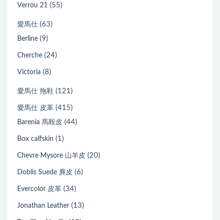
(55)
Verrou 21
(63)
愛馬仕
(9)
Berline
(24)
Cherche
(8)
Victoria
(121)
愛馬仕 拖鞋
(415)
愛馬仕 皮革
(44)
Barenia 馬鞍皮
(1)
Box calfskin
(20)
Chevre Mysore 山羊皮
(6)
Doblis Suede 麂皮
(34)
Evercolor 皮革
(13)
Jonathan Leather