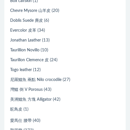
(1)
Box calfskin
(20)
Chevre Mysore 山羊皮
(6)
Doblis Suede 麂皮
(34)
Evercolor 皮革
(13)
Jonathan Leather
(10)
Taurillion Novillo
(24)
Taurillon Clemence 皮
(12)
Togo leather
(27)
尼羅鱷魚 兩點 Nilo crocodile
(43)
灣鱷 倒 V Porosus
(42)
美洲鱷魚 方塊 Alligator
(1)
鴕鳥皮
(40)
愛馬仕 腰帶