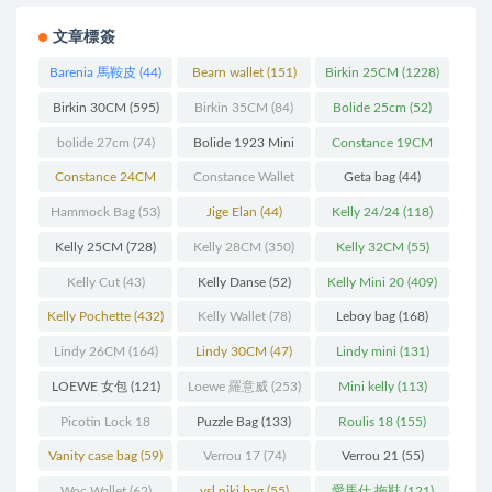
文章標簽
Barenia 馬鞍皮
(44)
Bearn wallet
(151)
Birkin 25CM
(1228)
Birkin 30CM
(595)
Birkin 35CM
(84)
Bolide 25cm
(52)
bolide 27cm
(74)
Bolide 1923 Mini
Constance 19CM
(93)
(571)
Constance 24CM
Constance Wallet
Geta bag
(44)
(216)
(60)
Hammock Bag
(53)
Jige Elan
(44)
Kelly 24/24
(118)
Kelly 25CM
(728)
Kelly 28CM
(350)
Kelly 32CM
(55)
Kelly Cut
(43)
Kelly Danse
(52)
Kelly Mini 20
(409)
Kelly Pochette
(432)
Kelly Wallet
(78)
Leboy bag
(168)
Lindy 26CM
(164)
Lindy 30CM
(47)
Lindy mini
(131)
LOEWE 女包
(121)
Loewe 羅意威
(253)
Mini kelly
(113)
Picotin Lock 18
Puzzle Bag
(133)
Roulis 18
(155)
(202)
Vanity case bag
(59)
Verrou 17
(74)
Verrou 21
(55)
Woc Wallet
(62)
ysl niki bag
(55)
愛馬仕 拖鞋
(121)