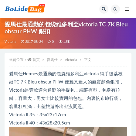
全部
愛馬仕最通勤的包袋維多利亞victoria TC 7K Bleu
obscur PHW 銀扣
Victoria
2017-08-24
0
1.5K
当前位置：
首页
愛馬仕
Victoria
正文
愛馬仕Hermes最通勤的包袋維多利亞victoria 純手縫荔枝
紋TC 7K Bleu obscur PHW 優雅又迷人的氣質顏色銀扣，
Victoria是壹款適合通勤的手提包，端莊有型，包身有拉
鏈，容量大，男女士比較實用的包包。內裏帆布旅行袋，
容量杠杠滴，出差旅遊外出都沒問題。
Victoria II 35：35x23x17cm
Victoria II 40：43x28x20.5cm