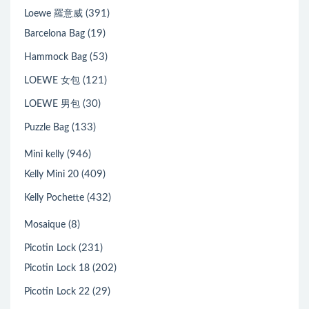
(391)
Loewe 羅意威
(19)
Barcelona Bag
(53)
Hammock Bag
(121)
LOEWE 女包
(30)
LOEWE 男包
(133)
Puzzle Bag
(946)
Mini kelly
(409)
Kelly Mini 20
(432)
Kelly Pochette
(8)
Mosaique
(231)
Picotin Lock
(202)
Picotin Lock 18
(29)
Picotin Lock 22