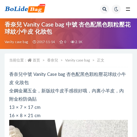
全部
香奈兒 Vanity Case bag 中號 杏色配黑色顆粒壓花
球紋小牛皮 化妝包
Vanity case bag
2017-11-14
0
2.1K
当前位置：
首页
香奈兒
Vanity case bag
正文
香奈兒中號 Vanity Case bag 杏色配黑色顆粒壓花球紋小牛
皮 化妝包
全鋼金屬五金，新版紋牛皮手感很好哦，內裏小羊皮，內
附金粉防偽貼
13 × 7 × 17 cm
16 × 8 × 21 cm