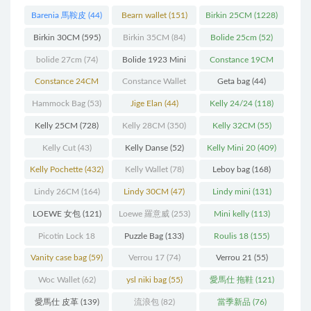
Barenia 馬鞍皮
(44)
Bearn wallet
(151)
Birkin 25CM
(1228)
Birkin 30CM
(595)
Birkin 35CM
(84)
Bolide 25cm
(52)
bolide 27cm
(74)
Bolide 1923 Mini
Constance 19CM
(93)
(571)
Constance 24CM
Constance Wallet
Geta bag
(44)
(216)
(60)
Hammock Bag
(53)
Jige Elan
(44)
Kelly 24/24
(118)
Kelly 25CM
(728)
Kelly 28CM
(350)
Kelly 32CM
(55)
Kelly Cut
(43)
Kelly Danse
(52)
Kelly Mini 20
(409)
Kelly Pochette
(432)
Kelly Wallet
(78)
Leboy bag
(168)
Lindy 26CM
(164)
Lindy 30CM
(47)
Lindy mini
(131)
LOEWE 女包
(121)
Loewe 羅意威
(253)
Mini kelly
(113)
Picotin Lock 18
Puzzle Bag
(133)
Roulis 18
(155)
(202)
Vanity case bag
(59)
Verrou 17
(74)
Verrou 21
(55)
Woc Wallet
(62)
ysl niki bag
(55)
愛馬仕 拖鞋
(121)
愛馬仕 皮革
(139)
流浪包
(82)
當季新品
(76)