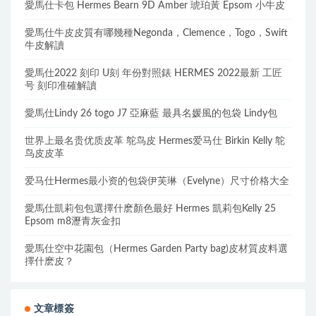
愛馬仕卡包 Hermes Bearn 9D Amber 琥珀黃 Epsom 小牛皮
愛馬仕牛皮皮質有哪幾種Negonda，Clemence，Togo，Swift
牛皮解讀
愛馬仕2022 刻印 U刻 年份對照錶 HERMES 2022最新 工匠
号 刻印准確解讀
愛馬仕Lindy 26 togo J7 亞麻藍 最具名媛風的包袋 Lindy包
世界上最名贵优质皮革 鸵鸟皮 Hermes爱马仕 Birkin Kelly 鸵
鸟皮皮革
爱马仕Hermes最小资的包袋伊芙琳（Evelyne）尺寸价格大全
愛馬仕凱莉包包選擇什麽顏色最好 Hermes 凱莉包Kelly 25
Epsom m8瀝青灰金扣
愛馬仕空中花園包（Hermes Garden Party bag)皮材質皮料選
擇什麽皮？
文章標簽