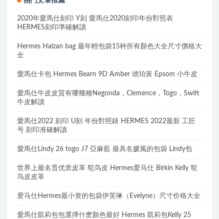
熱門文章推薦
2020年愛馬仕刻印 Y刻 愛馬仕2020刻印年份對照表
HERMES刻印準確解讀
Hermes Halzan bag 最年輕包袋15种所有顏色大全尺寸價格大
全
愛馬仕卡包 Hermes Bearn 9D Amber 琥珀黃 Epsom 小牛皮
愛馬仕牛皮皮質有哪幾種Negonda，Clemence，Togo，Swift
牛皮解讀
愛馬仕2022 刻印 U刻 年份對照錶 HERMES 2022最新 工匠
号 刻印准確解讀
愛馬仕Lindy 26 togo J7 亞麻藍 最具名媛風的包袋 Lindy包
世界上最名贵优质皮革 鸵鸟皮 Hermes爱马仕 Birkin Kelly 鸵
鸟皮皮革
爱马仕Hermes最小资的包袋伊芙琳（Evelyne）尺寸价格大全
愛馬仕凱莉包包選擇什麽顏色最好 Hermes 凱莉包Kelly 25