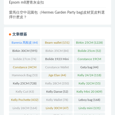
Epsom m8瀝青灰金扣
愛馬仕空中花園包（Hermes Garden Party bag)皮材質皮料選
擇什麽皮？
文章標簽
Barenia 馬鞍皮
(44)
Bearn wallet
(151)
Birkin 25CM
(1228)
Birkin 30CM
(595)
Birkin 35CM
(84)
Bolide 25cm
(52)
bolide 27cm
(74)
Bolide 1923 Mini
Constance 19CM
(93)
(571)
Constance 24CM
Constance Wallet
Geta bag
(44)
(216)
(60)
Hammock Bag
(53)
Jige Elan
(44)
Kelly 24/24
(118)
Kelly 25CM
(728)
Kelly 28CM
(350)
Kelly 32CM
(55)
Kelly Cut
(43)
Kelly Danse
(52)
Kelly Mini 20
(409)
Kelly Pochette
(432)
Kelly Wallet
(78)
Leboy bag
(168)
Lindy 26CM
(164)
Lindy 30CM
(47)
Lindy mini
(131)