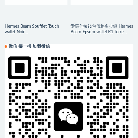
Hermès Bearn Soufflet Touch
愛馬仕短錢包價格多少錢 Hermes
wallet Noir
Bearn Epsom wallet R1 Terre
Epsom/Mississippiensis Alligator
Battue
微信 掃一掃 加我微信