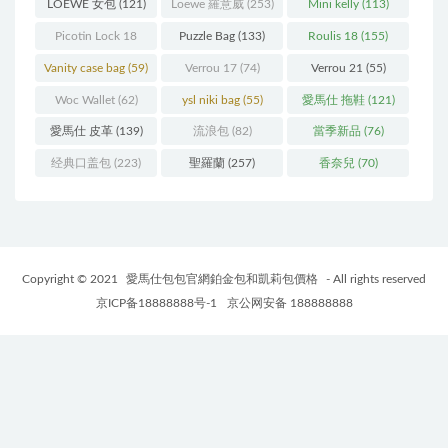
LOEWE 女包
(121)
Loewe 羅意威
(253)
Mini kelly
(113)
Picotin Lock 18
Puzzle Bag
(133)
Roulis 18
(155)
(202)
Vanity case bag
(59)
Verrou 17
(74)
Verrou 21
(55)
Woc Wallet
(62)
ysl niki bag
(55)
愛馬仕 拖鞋
(121)
愛馬仕 皮革
(139)
流浪包
(82)
當季新品
(76)
经典口盖包
(223)
聖羅蘭
(257)
香奈兒
(70)
Copyright © 2021
愛馬仕包包官網鉑金包和凱莉包價格
- All rights reserved
京ICP备18888888号-1
京公网安备 188888888