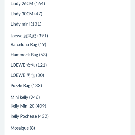
(164)
Lindy 26CM
(47)
Lindy 30CM
(131)
Lindy mini
(391)
Loewe 羅意威
(19)
Barcelona Bag
(53)
Hammock Bag
(121)
LOEWE 女包
(30)
LOEWE 男包
(133)
Puzzle Bag
(946)
Mini kelly
(409)
Kelly Mini 20
(432)
Kelly Pochette
(8)
Mosaique