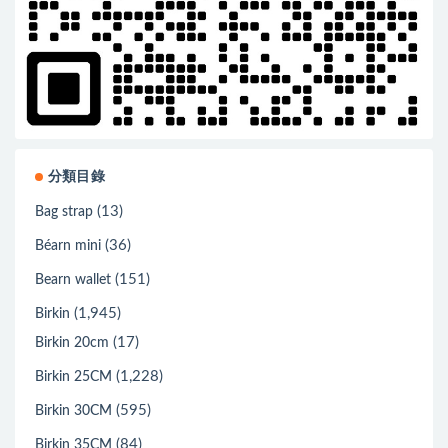
分類目錄
(13)
Bag strap
(36)
Béarn mini
(151)
Bearn wallet
(1,945)
Birkin
(17)
Birkin 20cm
(1,228)
Birkin 25CM
(595)
Birkin 30CM
(84)
Birkin 35CM