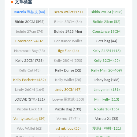
文章標簽
Barenia 馬鞍皮
(44)
Bearn wallet
(151)
Birkin 25CM
(1228)
Birkin 30CM
(595)
Birkin 35CM
(84)
Bolide 25cm
(52)
bolide 27cm
(74)
Bolide 1923 Mini
Constance 19CM
(93)
(571)
Constance 24CM
Constance Wallet
Geta bag
(44)
(216)
(60)
Hammock Bag
(53)
Jige Elan
(44)
Kelly 24/24
(118)
Kelly 25CM
(728)
Kelly 28CM
(350)
Kelly 32CM
(55)
Kelly Cut
(43)
Kelly Danse
(52)
Kelly Mini 20
(409)
Kelly Pochette
(432)
Kelly Wallet
(78)
Leboy bag
(168)
Lindy 26CM
(164)
Lindy 30CM
(47)
Lindy mini
(131)
LOEWE 女包
(121)
Loewe 羅意威
(253)
Mini kelly
(113)
Picotin Lock 18
Puzzle Bag
(133)
Roulis 18
(155)
(202)
Vanity case bag
(59)
Verrou 17
(74)
Verrou 21
(55)
Woc Wallet
(62)
ysl niki bag
(55)
愛馬仕 拖鞋
(121)