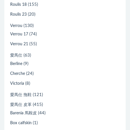
(155)
Roulis 18
(20)
Roulis 23
(130)
Verrou
(74)
Verrou 17
(55)
Verrou 21
(63)
愛馬仕
(9)
Berline
(24)
Cherche
(8)
Victoria
(121)
愛馬仕 拖鞋
(415)
愛馬仕 皮革
(44)
Barenia 馬鞍皮
(1)
Box calfskin