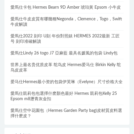
愛馬仕卡包 Hermes Bearn 9D Amber 琥珀黃 Epsom 小牛皮
愛馬仕牛皮皮質有哪幾種Negonda，Clemence，Togo，Swift
牛皮解讀
愛馬仕2022 刻印 U刻 年份對照錶 HERMES 2022最新 工匠
号 刻印准確解讀
愛馬仕Lindy 26 togo J7 亞麻藍 最具名媛風的包袋 Lindy包
世界上最名贵优质皮革 鸵鸟皮 Hermes爱马仕 Birkin Kelly 鸵
鸟皮皮革
爱马仕Hermes最小资的包袋伊芙琳（Evelyne）尺寸价格大全
愛馬仕凱莉包包選擇什麽顏色最好 Hermes 凱莉包Kelly 25
Epsom m8瀝青灰金扣
愛馬仕空中花園包（Hermes Garden Party bag)皮材質皮料選
擇什麽皮？