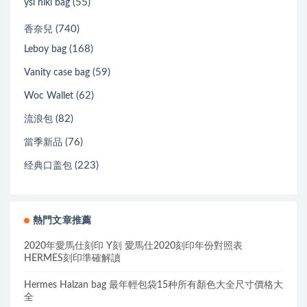
(55)
ysl niki bag
(740)
香奈兒
(168)
Leboy bag
(59)
Vanity case bag
(62)
Woc Wallet
(82)
流浪包
(76)
當季新品
(223)
经典口盖包
熱門文章推薦
2020年愛馬仕刻印 Y刻 愛馬仕2020刻印年份對照表
HERMES刻印準確解讀
Hermes Halzan bag 最年輕包袋15种所有顏色大全尺寸價格大
全