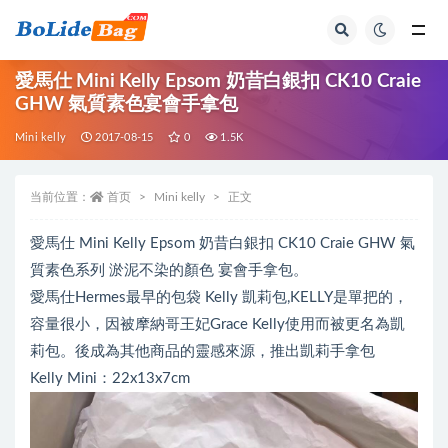
全部
愛馬仕 Mini Kelly Epsom 奶昔白銀扣 CK10 Craie
GHW 氣質素色宴會手拿包
Mini kelly
2017-08-15
0
1.5K
当前位置：
首页
Mini kelly
正文
愛馬仕 Mini Kelly Epsom 奶昔白銀扣 CK10 Craie GHW 氣
質素色系列 淤泥不染的顏色 宴會手拿包。
愛馬仕Hermes最早的包袋 Kelly 凱莉包,KELLY是單把的，
容量很小，因被摩納哥王妃Grace Kelly使用而被更名為凱
莉包。後成為其他商品的靈感來源，推出凱莉手拿包
Kelly Mini：22x13x7cm