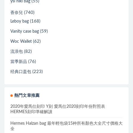
(55)
ysl niki bag
(740)
香奈兒
(168)
Leboy bag
(59)
Vanity case bag
(62)
Woc Wallet
(82)
流浪包
(76)
當季新品
(223)
经典口盖包
熱門文章推薦
2020年愛馬仕刻印 Y刻 愛馬仕2020刻印年份對照表
HERMES刻印準確解讀
Hermes Halzan bag 最年輕包袋15种所有顏色大全尺寸價格大
全