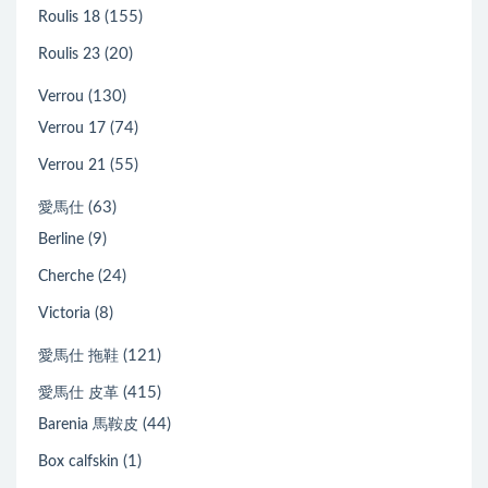
(155)
Roulis 18
(20)
Roulis 23
(130)
Verrou
(74)
Verrou 17
(55)
Verrou 21
(63)
愛馬仕
(9)
Berline
(24)
Cherche
(8)
Victoria
(121)
愛馬仕 拖鞋
(415)
愛馬仕 皮革
(44)
Barenia 馬鞍皮
(1)
Box calfskin