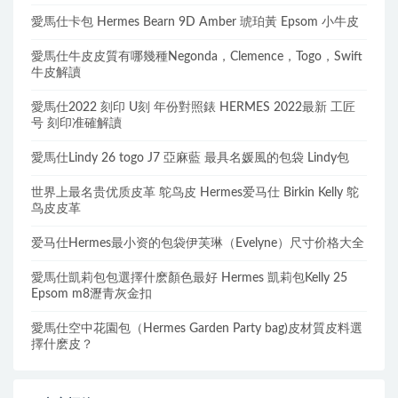
愛馬仕卡包 Hermes Bearn 9D Amber 琥珀黃 Epsom 小牛皮
愛馬仕牛皮皮質有哪幾種Negonda，Clemence，Togo，Swift
牛皮解讀
愛馬仕2022 刻印 U刻 年份對照錶 HERMES 2022最新 工匠
号 刻印准確解讀
愛馬仕Lindy 26 togo J7 亞麻藍 最具名媛風的包袋 Lindy包
世界上最名贵优质皮革 鸵鸟皮 Hermes爱马仕 Birkin Kelly 鸵
鸟皮皮革
爱马仕Hermes最小资的包袋伊芙琳（Evelyne）尺寸价格大全
愛馬仕凱莉包包選擇什麽顏色最好 Hermes 凱莉包Kelly 25
Epsom m8瀝青灰金扣
愛馬仕空中花園包（Hermes Garden Party bag)皮材質皮料選
擇什麽皮？