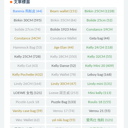
文章標簽
Barenia 馬鞍皮
(44)
Bearn wallet
(151)
Birkin 25CM
(1228)
Birkin 30CM
(595)
Birkin 35CM
(84)
Bolide 25cm
(52)
bolide 27cm
(74)
Bolide 1923 Mini
Constance 19CM
(93)
(571)
Constance 24CM
Constance Wallet
Geta bag
(44)
(216)
(60)
Hammock Bag
(53)
Jige Elan
(44)
Kelly 24/24
(118)
Kelly 25CM
(728)
Kelly 28CM
(350)
Kelly 32CM
(55)
Kelly Cut
(43)
Kelly Danse
(52)
Kelly Mini 20
(409)
Kelly Pochette
(432)
Kelly Wallet
(78)
Leboy bag
(168)
Lindy 26CM
(164)
Lindy 30CM
(47)
Lindy mini
(131)
LOEWE 女包
(121)
Loewe 羅意威
(253)
Mini kelly
(113)
Picotin Lock 18
Puzzle Bag
(133)
Roulis 18
(155)
(202)
Vanity case bag
(59)
Verrou 17
(74)
Verrou 21
(55)
Woc Wallet
(62)
ysl niki bag
(55)
愛馬仕 拖鞋
(121)