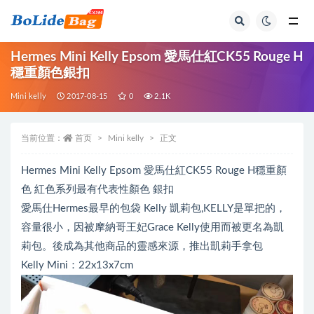
全部
Hermes Mini Kelly Epsom 愛馬仕紅CK55 Rouge H
穩重顏色銀扣
Mini kelly
2017-08-15
0
2.1K
当前位置：
首页
Mini kelly
正文
Hermes Mini Kelly Epsom 愛馬仕紅CK55 Rouge H穩重顏
色 紅色系列最有代表性顏色 銀扣
愛馬仕Hermes最早的包袋 Kelly 凱莉包,KELLY是單把的，
容量很小，因被摩納哥王妃Grace Kelly使用而被更名為凱
莉包。後成為其他商品的靈感來源，推出凱莉手拿包
Kelly Mini：22x13x7cm