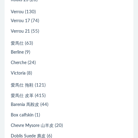
Roulis 23
(130)
Verrou
(74)
Verrou 17
(55)
Verrou 21
(63)
愛馬仕
(9)
Berline
(24)
Cherche
(8)
Victoria
(121)
愛馬仕 拖鞋
(415)
愛馬仕 皮革
(44)
Barenia 馬鞍皮
(1)
Box calfskin
(20)
Chevre Mysore 山羊皮
(6)
Doblis Suede 麂皮