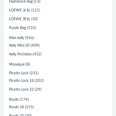
(53)
Hammock Bag
(121)
LOEWE 女包
(30)
LOEWE 男包
(133)
Puzzle Bag
(946)
Mini kelly
(409)
Kelly Mini 20
(432)
Kelly Pochette
(8)
Mosaique
(231)
Picotin Lock
(202)
Picotin Lock 18
(29)
Picotin Lock 22
(174)
Roulis
(155)
Roulis 18
(20)