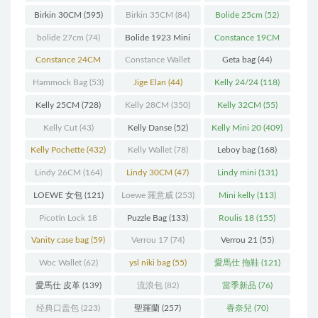
Birkin 30CM
(595)
Birkin 35CM
(84)
Bolide 25cm
(52)
bolide 27cm
(74)
Bolide 1923 Mini
Constance 19CM
(93)
(571)
Constance 24CM
Constance Wallet
Geta bag
(44)
(216)
(60)
Hammock Bag
(53)
Jige Elan
(44)
Kelly 24/24
(118)
Kelly 25CM
(728)
Kelly 28CM
(350)
Kelly 32CM
(55)
Kelly Cut
(43)
Kelly Danse
(52)
Kelly Mini 20
(409)
Kelly Pochette
(432)
Kelly Wallet
(78)
Leboy bag
(168)
Lindy 26CM
(164)
Lindy 30CM
(47)
Lindy mini
(131)
LOEWE 女包
(121)
Loewe 羅意威
(253)
Mini kelly
(113)
Picotin Lock 18
Puzzle Bag
(133)
Roulis 18
(155)
(202)
Vanity case bag
(59)
Verrou 17
(74)
Verrou 21
(55)
Woc Wallet
(62)
ysl niki bag
(55)
愛馬仕 拖鞋
(121)
愛馬仕 皮革
(139)
流浪包
(82)
當季新品
(76)
经典口盖包
(223)
聖羅蘭
(257)
香奈兒
(70)