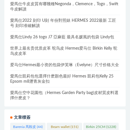
愛馬仕牛皮皮質有哪幾種Negonda，Clemence，Togo，Swift
牛皮解讀
愛馬仕2022 刻印 U刻 年份對照錶 HERMES 2022最新 工匠
号 刻印准確解讀
愛馬仕Lindy 26 togo J7 亞麻藍 最具名媛風的包袋 Lindy包
世界上最名贵优质皮革 鸵鸟皮 Hermes爱马仕 Birkin Kelly 鸵
鸟皮皮革
爱马仕Hermes最小资的包袋伊芙琳（Evelyne）尺寸价格大全
愛馬仕凱莉包包選擇什麽顏色最好 Hermes 凱莉包Kelly 25
Epsom m8瀝青灰金扣
愛馬仕空中花園包（Hermes Garden Party bag)皮材質皮料選
擇什麽皮？
文章標簽
Barenia 馬鞍皮
(44)
Bearn wallet
(151)
Birkin 25CM
(1228)