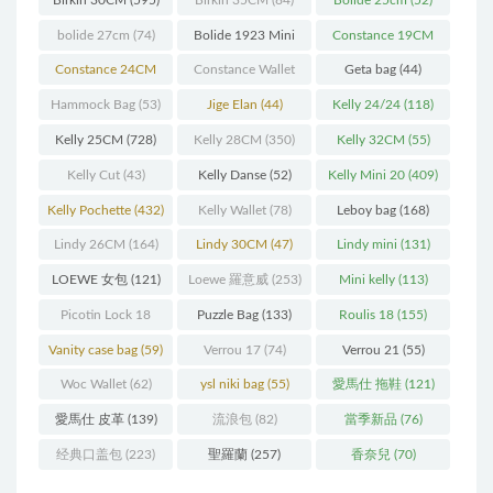
bolide 27cm
(74)
Bolide 1923 Mini
Constance 19CM
(93)
(571)
Constance 24CM
Constance Wallet
Geta bag
(44)
(216)
(60)
Hammock Bag
(53)
Jige Elan
(44)
Kelly 24/24
(118)
Kelly 25CM
(728)
Kelly 28CM
(350)
Kelly 32CM
(55)
Kelly Cut
(43)
Kelly Danse
(52)
Kelly Mini 20
(409)
Kelly Pochette
(432)
Kelly Wallet
(78)
Leboy bag
(168)
Lindy 26CM
(164)
Lindy 30CM
(47)
Lindy mini
(131)
LOEWE 女包
(121)
Loewe 羅意威
(253)
Mini kelly
(113)
Picotin Lock 18
Puzzle Bag
(133)
Roulis 18
(155)
(202)
Vanity case bag
(59)
Verrou 17
(74)
Verrou 21
(55)
Woc Wallet
(62)
ysl niki bag
(55)
愛馬仕 拖鞋
(121)
愛馬仕 皮革
(139)
流浪包
(82)
當季新品
(76)
经典口盖包
(223)
聖羅蘭
(257)
香奈兒
(70)