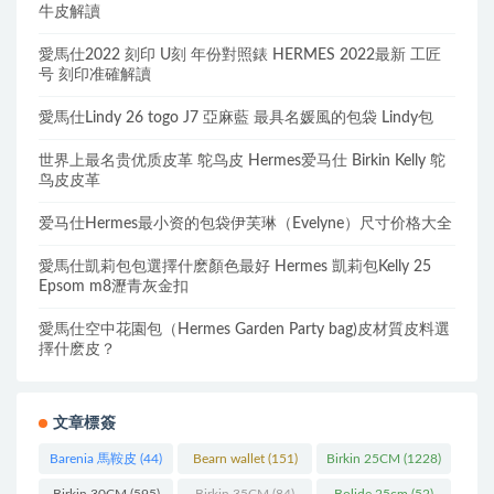
牛皮解讀
愛馬仕2022 刻印 U刻 年份對照錶 HERMES 2022最新 工匠
号 刻印准確解讀
愛馬仕Lindy 26 togo J7 亞麻藍 最具名媛風的包袋 Lindy包
世界上最名贵优质皮革 鸵鸟皮 Hermes爱马仕 Birkin Kelly 鸵
鸟皮皮革
爱马仕Hermes最小资的包袋伊芙琳（Evelyne）尺寸价格大全
愛馬仕凱莉包包選擇什麽顏色最好 Hermes 凱莉包Kelly 25
Epsom m8瀝青灰金扣
愛馬仕空中花園包（Hermes Garden Party bag)皮材質皮料選
擇什麽皮？
文章標簽
Barenia 馬鞍皮
(44)
Bearn wallet
(151)
Birkin 25CM
(1228)
Birkin 30CM
(595)
Birkin 35CM
(84)
Bolide 25cm
(52)