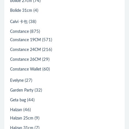
(74)
bolide 27cm
(4)
Bolide 31cm
(38)
Calvi 卡包
(875)
Constance
(571)
Constance 19CM
(216)
Constance 24CM
(29)
Constance 26CM
(60)
Constance Wallet
(27)
Evelyne
(32)
Garden Party
(44)
Geta bag
(46)
Halzan
(9)
Halzan 25cm
(7)
Halzan 31cm