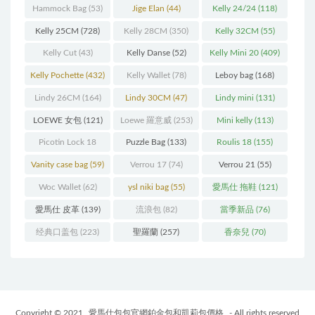
(216)
(60)
Hammock Bag
(53)
Jige Elan
(44)
Kelly 24/24
(118)
Kelly 25CM
(728)
Kelly 28CM
(350)
Kelly 32CM
(55)
Kelly Cut
(43)
Kelly Danse
(52)
Kelly Mini 20
(409)
Kelly Pochette
(432)
Kelly Wallet
(78)
Leboy bag
(168)
Lindy 26CM
(164)
Lindy 30CM
(47)
Lindy mini
(131)
LOEWE 女包
(121)
Loewe 羅意威
(253)
Mini kelly
(113)
Picotin Lock 18
Puzzle Bag
(133)
Roulis 18
(155)
(202)
Vanity case bag
(59)
Verrou 17
(74)
Verrou 21
(55)
Woc Wallet
(62)
ysl niki bag
(55)
愛馬仕 拖鞋
(121)
愛馬仕 皮革
(139)
流浪包
(82)
當季新品
(76)
经典口盖包
(223)
聖羅蘭
(257)
香奈兒
(70)
Copyright © 2021
愛馬仕包包官網鉑金包和凱莉包價格
- All rights reserved