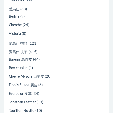
(63)
愛馬仕
(9)
Berline
(24)
Cherche
(8)
Victoria
(121)
愛馬仕 拖鞋
(415)
愛馬仕 皮革
(44)
Barenia 馬鞍皮
(1)
Box calfskin
(20)
Chevre Mysore 山羊皮
(6)
Doblis Suede 麂皮
(34)
Evercolor 皮革
(13)
Jonathan Leather
(10)
Taurillion Novillo