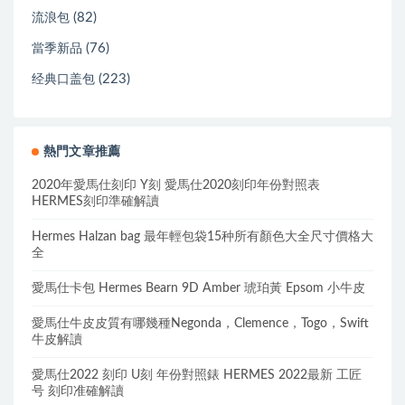
(82)
流浪包
(76)
當季新品
(223)
经典口盖包
熱門文章推薦
2020年愛馬仕刻印 Y刻 愛馬仕2020刻印年份對照表
HERMES刻印準確解讀
Hermes Halzan bag 最年輕包袋15种所有顏色大全尺寸價格大
全
愛馬仕卡包 Hermes Bearn 9D Amber 琥珀黃 Epsom 小牛皮
愛馬仕牛皮皮質有哪幾種Negonda，Clemence，Togo，Swift
牛皮解讀
愛馬仕2022 刻印 U刻 年份對照錶 HERMES 2022最新 工匠
号 刻印准確解讀