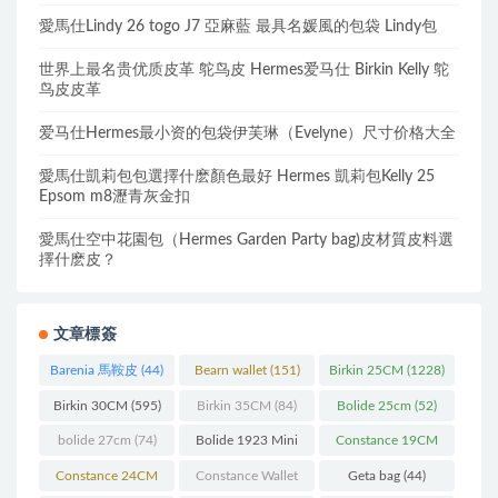
愛馬仕Lindy 26 togo J7 亞麻藍 最具名媛風的包袋 Lindy包
世界上最名贵优质皮革 鸵鸟皮 Hermes爱马仕 Birkin Kelly 鸵
鸟皮皮革
爱马仕Hermes最小资的包袋伊芙琳（Evelyne）尺寸价格大全
愛馬仕凱莉包包選擇什麽顏色最好 Hermes 凱莉包Kelly 25
Epsom m8瀝青灰金扣
愛馬仕空中花園包（Hermes Garden Party bag)皮材質皮料選
擇什麽皮？
文章標簽
Barenia 馬鞍皮
(44)
Bearn wallet
(151)
Birkin 25CM
(1228)
Birkin 30CM
(595)
Birkin 35CM
(84)
Bolide 25cm
(52)
bolide 27cm
(74)
Bolide 1923 Mini
Constance 19CM
(93)
(571)
Constance 24CM
Constance Wallet
Geta bag
(44)