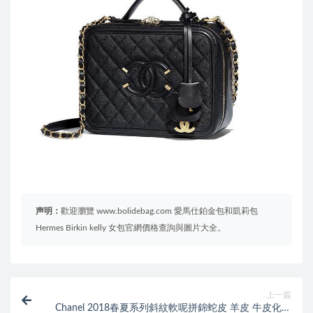
声明：
歡迎瀏覽 www.bolidebag.com 愛馬仕鉑金包和凱莉包
Hermes Birkin kelly 女包官網價格查詢與圖片大全。
上一篇
Chanel 2018春夏系列斜紋軟呢拼錦蛇皮 羊皮 牛皮化妝