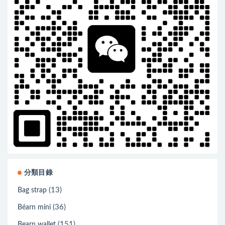
分類目錄
(13)
Bag strap
(36)
Béarn mini
(151)
Bearn wallet