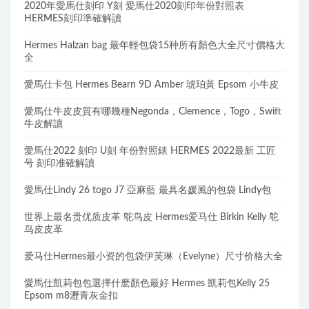
2020年愛馬仕刻印 Y刻 愛馬仕2020刻印年份對照表
HERMES刻印準確解讀
Hermes Halzan bag 最年輕包袋15种所有顏色大全尺寸價格大
全
愛馬仕卡包 Hermes Bearn 9D Amber 琥珀黃 Epsom 小牛皮
愛馬仕牛皮皮質有哪幾種Negonda，Clemence，Togo，Swift
牛皮解讀
愛馬仕2022 刻印 U刻 年份對照錶 HERMES 2022最新 工匠
号 刻印准確解讀
愛馬仕Lindy 26 togo J7 亞麻藍 最具名媛風的包袋 Lindy包
世界上最名贵优质皮革 鸵鸟皮 Hermes爱马仕 Birkin Kelly 鸵
鸟皮皮革
爱马仕Hermes最小资的包袋伊芙琳（Evelyne）尺寸价格大全
愛馬仕凱莉包包選擇什麽顏色最好 Hermes 凱莉包Kelly 25
Epsom m8瀝青灰金扣