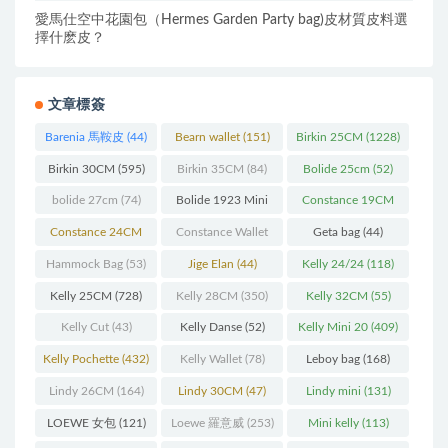
愛馬仕空中花園包（Hermes Garden Party bag)皮材質皮料選
擇什麽皮？
文章標簽
Barenia 馬鞍皮
(44)
Bearn wallet
(151)
Birkin 25CM
(1228)
Birkin 30CM
(595)
Birkin 35CM
(84)
Bolide 25cm
(52)
bolide 27cm
(74)
Bolide 1923 Mini
Constance 19CM
(93)
(571)
Constance 24CM
Constance Wallet
Geta bag
(44)
(216)
(60)
Hammock Bag
(53)
Jige Elan
(44)
Kelly 24/24
(118)
Kelly 25CM
(728)
Kelly 28CM
(350)
Kelly 32CM
(55)
Kelly Cut
(43)
Kelly Danse
(52)
Kelly Mini 20
(409)
Kelly Pochette
(432)
Kelly Wallet
(78)
Leboy bag
(168)
Lindy 26CM
(164)
Lindy 30CM
(47)
Lindy mini
(131)
LOEWE 女包
(121)
Loewe 羅意威
(253)
Mini kelly
(113)