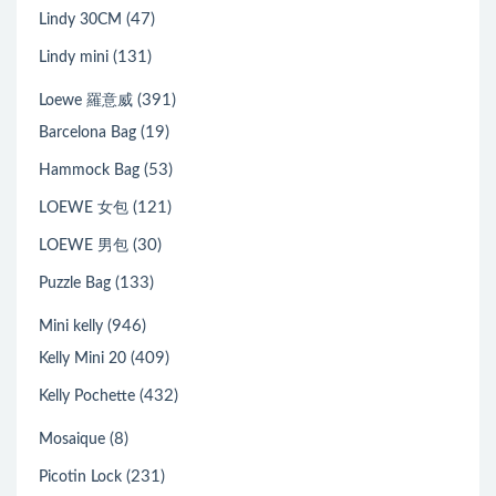
(47)
Lindy 30CM
(131)
Lindy mini
(391)
Loewe 羅意威
(19)
Barcelona Bag
(53)
Hammock Bag
(121)
LOEWE 女包
(30)
LOEWE 男包
(133)
Puzzle Bag
(946)
Mini kelly
(409)
Kelly Mini 20
(432)
Kelly Pochette
(8)
Mosaique
(231)
Picotin Lock