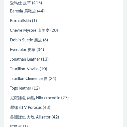
(415)
愛馬仕 皮革
(44)
Barenia 馬鞍皮
(1)
Box calfskin
(20)
Chevre Mysore 山羊皮
(6)
Doblis Suede 麂皮
(34)
Evercolor 皮革
(13)
Jonathan Leather
(10)
Taurillion Novillo
(24)
Taurillon Clemence 皮
(12)
Togo leather
(27)
尼羅鱷魚 兩點 Nilo crocodile
(43)
灣鱷 倒 V Porosus
(42)
美洲鱷魚 方塊 Alligator
(1)
鴕鳥皮