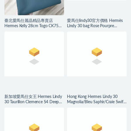
臺北愛馬仕麗晶精品專賣店
愛馬仕lindy30官方價格 Hermès
Hermes Kelly 28cm Togo CK75牛
Lindy 30 bag Rose Pourpre
仔藍 Blue Jean
Evercolor CKL3
新加坡愛馬仕女王 Hermes Lindy
Hong Kong Hermes Lindy 30
30 Taurillon Clemence S4 Deep
Magnolia/Bleu Saphir/Craie Swift
Blue深邃藍金扣
Epsom