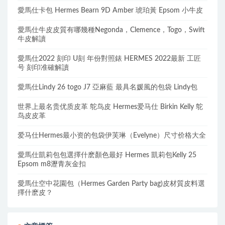
愛馬仕卡包 Hermes Bearn 9D Amber 琥珀黃 Epsom 小牛皮
愛馬仕牛皮皮質有哪幾種Negonda，Clemence，Togo，Swift
牛皮解讀
愛馬仕2022 刻印 U刻 年份對照錶 HERMES 2022最新 工匠
号 刻印准確解讀
愛馬仕Lindy 26 togo J7 亞麻藍 最具名媛風的包袋 Lindy包
世界上最名贵优质皮革 鸵鸟皮 Hermes爱马仕 Birkin Kelly 鸵
鸟皮皮革
爱马仕Hermes最小资的包袋伊芙琳（Evelyne）尺寸价格大全
愛馬仕凱莉包包選擇什麽顏色最好 Hermes 凱莉包Kelly 25
Epsom m8瀝青灰金扣
愛馬仕空中花園包（Hermes Garden Party bag)皮材質皮料選
擇什麽皮？