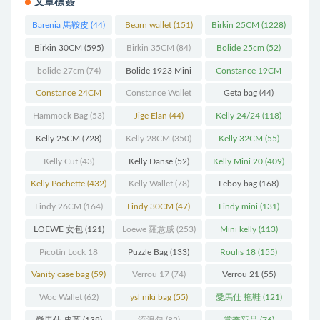
文章標簽
Barenia 馬鞍皮
(44)
Bearn wallet
(151)
Birkin 25CM
(1228)
Birkin 30CM
(595)
Birkin 35CM
(84)
Bolide 25cm
(52)
bolide 27cm
(74)
Bolide 1923 Mini
Constance 19CM
(93)
(571)
Constance 24CM
Constance Wallet
Geta bag
(44)
(216)
(60)
Hammock Bag
(53)
Jige Elan
(44)
Kelly 24/24
(118)
Kelly 25CM
(728)
Kelly 28CM
(350)
Kelly 32CM
(55)
Kelly Cut
(43)
Kelly Danse
(52)
Kelly Mini 20
(409)
Kelly Pochette
(432)
Kelly Wallet
(78)
Leboy bag
(168)
Lindy 26CM
(164)
Lindy 30CM
(47)
Lindy mini
(131)
LOEWE 女包
(121)
Loewe 羅意威
(253)
Mini kelly
(113)
Picotin Lock 18
Puzzle Bag
(133)
Roulis 18
(155)
(202)
Vanity case bag
(59)
Verrou 17
(74)
Verrou 21
(55)
Woc Wallet
(62)
ysl niki bag
(55)
愛馬仕 拖鞋
(121)
愛馬仕 皮革
(139)
流浪包
(82)
當季新品
(76)