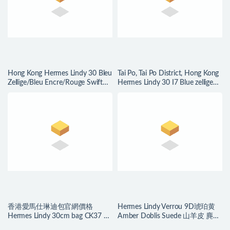
Hong Kong Hermes Lindy 30 Bleu
Tai Po, Tai Po District, Hong Kong
Zellige/Bleu Encre/Rouge Swift
Hermes Lindy 30 I7 Blue zellige
Epsom
Evercolor
香港愛馬仕琳迪包官網價格
Hermes Lindy Verrou 9D琥珀黄
Hermes Lindy 30cm bag CK37 金
Amber Doblis Suede 山羊皮 麂皮
棕色 Gold TC牛皮
绒