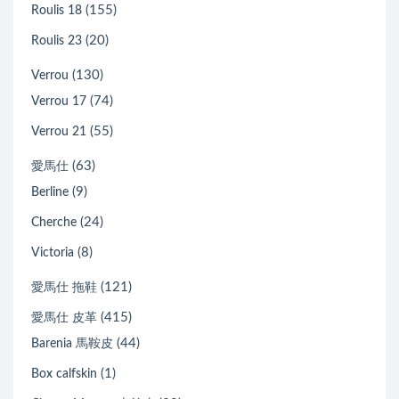
(155)
Roulis 18
(20)
Roulis 23
(130)
Verrou
(74)
Verrou 17
(55)
Verrou 21
(63)
愛馬仕
(9)
Berline
(24)
Cherche
(8)
Victoria
(121)
愛馬仕 拖鞋
(415)
愛馬仕 皮革
(44)
Barenia 馬鞍皮
(1)
Box calfskin