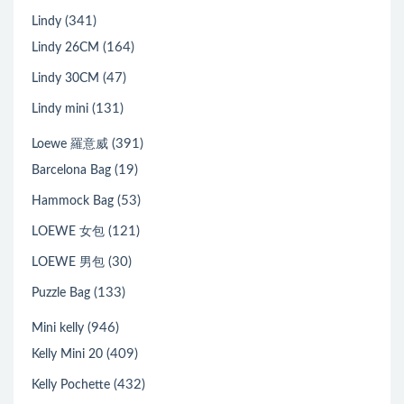
(341)
Lindy
(164)
Lindy 26CM
(47)
Lindy 30CM
(131)
Lindy mini
(391)
Loewe 羅意威
(19)
Barcelona Bag
(53)
Hammock Bag
(121)
LOEWE 女包
(30)
LOEWE 男包
(133)
Puzzle Bag
(946)
Mini kelly
(409)
Kelly Mini 20
(432)
Kelly Pochette