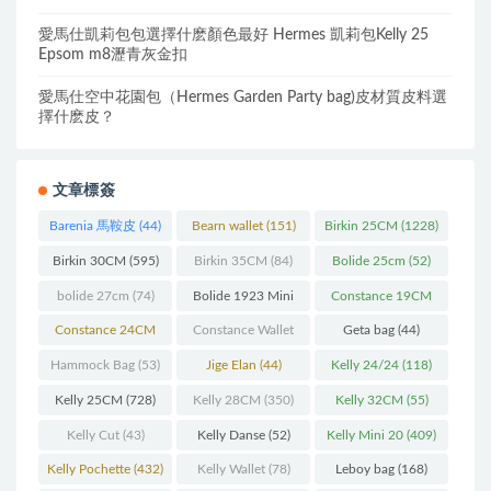
愛馬仕凱莉包包選擇什麽顏色最好 Hermes 凱莉包Kelly 25
Epsom m8瀝青灰金扣
愛馬仕空中花園包（Hermes Garden Party bag)皮材質皮料選
擇什麽皮？
文章標簽
Barenia 馬鞍皮
(44)
Bearn wallet
(151)
Birkin 25CM
(1228)
Birkin 30CM
(595)
Birkin 35CM
(84)
Bolide 25cm
(52)
bolide 27cm
(74)
Bolide 1923 Mini
Constance 19CM
(93)
(571)
Constance 24CM
Constance Wallet
Geta bag
(44)
(216)
(60)
Hammock Bag
(53)
Jige Elan
(44)
Kelly 24/24
(118)
Kelly 25CM
(728)
Kelly 28CM
(350)
Kelly 32CM
(55)
Kelly Cut
(43)
Kelly Danse
(52)
Kelly Mini 20
(409)
Kelly Pochette
(432)
Kelly Wallet
(78)
Leboy bag
(168)