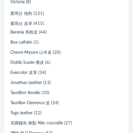
(8)
Victoria
(121)
愛馬仕 拖鞋
(415)
愛馬仕 皮革
(44)
Barenia 馬鞍皮
(1)
Box calfskin
(20)
Chevre Mysore 山羊皮
(6)
Doblis Suede 麂皮
(34)
Evercolor 皮革
(13)
Jonathan Leather
(10)
Taurillion Novillo
(24)
Taurillon Clemence 皮
(12)
Togo leather
(27)
尼羅鱷魚 兩點 Nilo crocodile