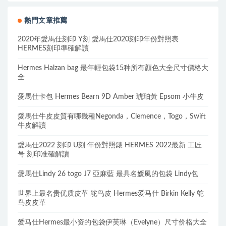
熱門文章推薦
2020年愛馬仕刻印 Y刻 愛馬仕2020刻印年份對照表
HERMES刻印準確解讀
Hermes Halzan bag 最年輕包袋15种所有顏色大全尺寸價格大
全
愛馬仕卡包 Hermes Bearn 9D Amber 琥珀黃 Epsom 小牛皮
愛馬仕牛皮皮質有哪幾種Negonda，Clemence，Togo，Swift
牛皮解讀
愛馬仕2022 刻印 U刻 年份對照錶 HERMES 2022最新 工匠
号 刻印准確解讀
愛馬仕Lindy 26 togo J7 亞麻藍 最具名媛風的包袋 Lindy包
世界上最名贵优质皮革 鸵鸟皮 Hermes爱马仕 Birkin Kelly 鸵
鸟皮皮革
爱马仕Hermes最小资的包袋伊芙琳（Evelyne）尺寸价格大全