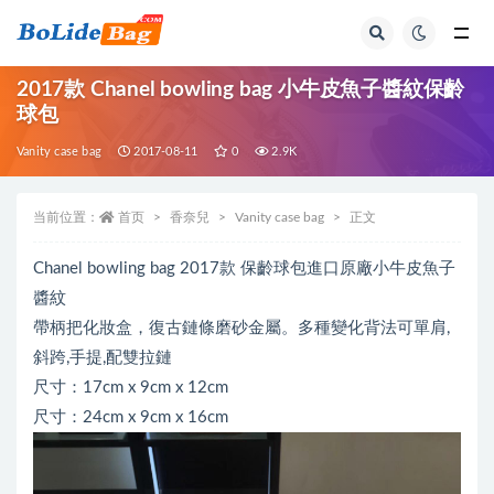
全部
2017款 Chanel bowling bag 小牛皮魚子醬紋保齡
球包
Vanity case bag
2017-08-11
0
2.9K
当前位置：
首页
香奈兒
Vanity case bag
正文
Chanel bowling bag 2017款 保齡球包進口原廠小牛皮魚子
醬紋
帶柄把化妝盒，復古鏈條磨砂金屬。多種變化背法可單肩,
斜跨,手提,配雙拉鏈
尺寸：17cm x 9cm x 12cm
尺寸：24cm x 9cm x 16cm