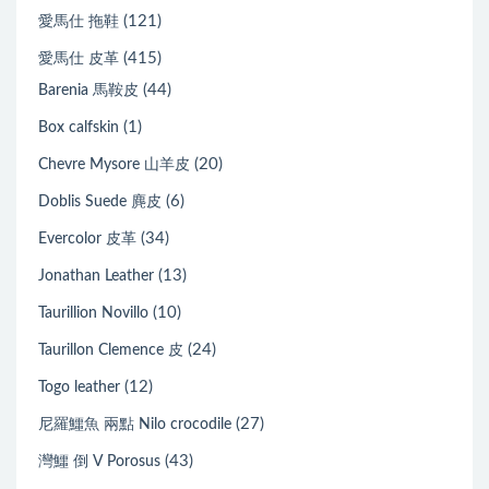
(121)
愛馬仕 拖鞋
(415)
愛馬仕 皮革
(44)
Barenia 馬鞍皮
(1)
Box calfskin
(20)
Chevre Mysore 山羊皮
(6)
Doblis Suede 麂皮
(34)
Evercolor 皮革
(13)
Jonathan Leather
(10)
Taurillion Novillo
(24)
Taurillon Clemence 皮
(12)
Togo leather
(27)
尼羅鱷魚 兩點 Nilo crocodile
(43)
灣鱷 倒 V Porosus