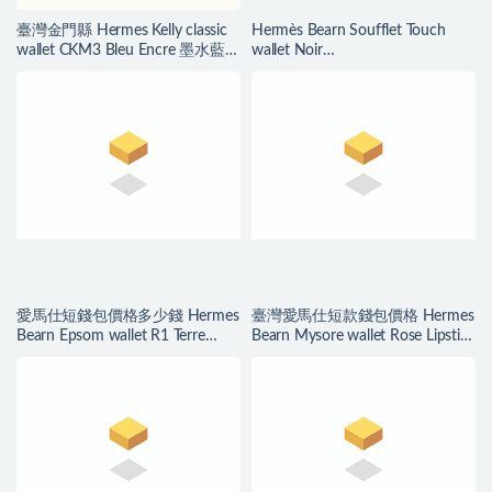
臺灣金門縣 Hermes Kelly classic
Hermès Bearn Soufflet Touch
wallet CKM3 Bleu Encre 墨水藍
wallet Noir
山羊皮
Epsom/Mississippiensis Alligator
愛馬仕短錢包價格多少錢 Hermes
臺灣愛馬仕短款錢包價格 Hermes
Bearn Epsom wallet R1 Terre
Bearn Mysore wallet Rose Lipstick
Battue
唇膏粉