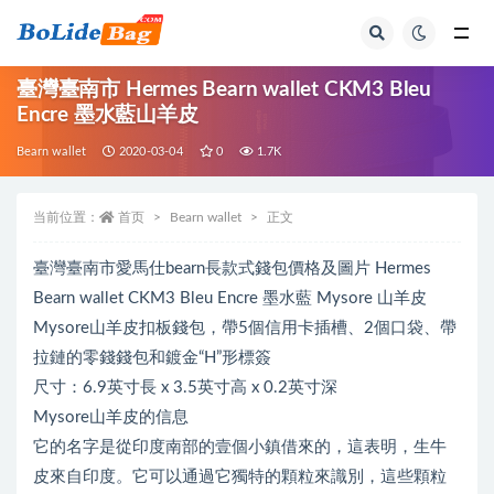
全部
臺灣臺南市 Hermes Bearn wallet CKM3 Bleu
Encre 墨水藍山羊皮
Bearn wallet
2020-03-04
0
1.7K
当前位置：
首页
Bearn wallet
正文
臺灣臺南市愛馬仕bearn長款式錢包價格及圖片 Hermes
Bearn wallet CKM3 Bleu Encre 墨水藍 Mysore 山羊皮
Mysore山羊皮扣板錢包，帶5個信用卡插槽、2個口袋、帶
拉鏈的零錢錢包和鍍金“H”形標簽
尺寸：6.9英寸長 x 3.5英寸高 x 0.2英寸深
Mysore山羊皮的信息
它的名字是從印度南部的壹個小鎮借來的，這表明，生牛
皮來自印度。它可以通過它獨特的顆粒來識別，這些顆粒