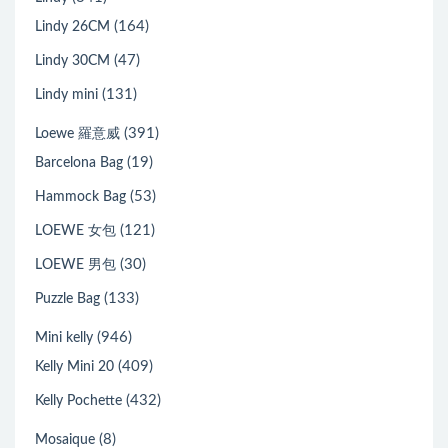
(164)
Lindy 26CM
(47)
Lindy 30CM
(131)
Lindy mini
(391)
Loewe 羅意威
(19)
Barcelona Bag
(53)
Hammock Bag
(121)
LOEWE 女包
(30)
LOEWE 男包
(133)
Puzzle Bag
(946)
Mini kelly
(409)
Kelly Mini 20
(432)
Kelly Pochette
(8)
Mosaique