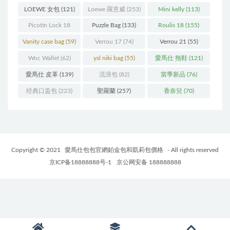
LOEWE 女包
(121)
Loewe 羅意威
(253)
Mini kelly
(113)
Picotin Lock 18
Puzzle Bag
(133)
Roulis 18
(155)
(202)
Vanity case bag
(59)
Verrou 17
(74)
Verrou 21
(55)
Woc Wallet
(62)
ysl niki bag
(55)
愛馬仕 拖鞋
(121)
愛馬仕 皮革
(139)
流浪包
(82)
當季新品
(76)
经典口盖包
(223)
聖羅蘭
(257)
香奈兒
(70)
Copyright © 2021
愛馬仕包包官網鉑金包和凱莉包價格
- All rights reserved
京ICP备18888888号-1
京公网安备 188888888