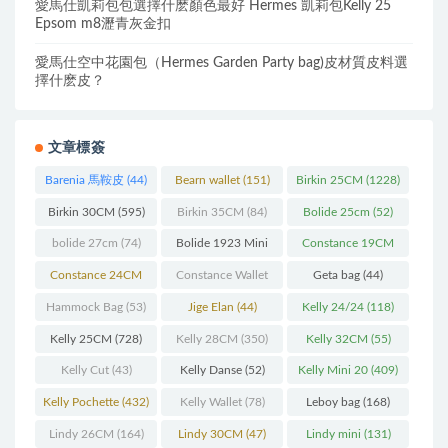
愛馬仕凱莉包包選擇什麽顏色最好 Hermes 凱莉包Kelly 25
Epsom m8瀝青灰金扣
愛馬仕空中花園包（Hermes Garden Party bag)皮材質皮料選
擇什麽皮？
文章標簽
Barenia 馬鞍皮
(44)
Bearn wallet
(151)
Birkin 25CM
(1228)
Birkin 30CM
(595)
Birkin 35CM
(84)
Bolide 25cm
(52)
bolide 27cm
(74)
Bolide 1923 Mini
Constance 19CM
(93)
(571)
Constance 24CM
Constance Wallet
Geta bag
(44)
(216)
(60)
Hammock Bag
(53)
Jige Elan
(44)
Kelly 24/24
(118)
Kelly 25CM
(728)
Kelly 28CM
(350)
Kelly 32CM
(55)
Kelly Cut
(43)
Kelly Danse
(52)
Kelly Mini 20
(409)
Kelly Pochette
(432)
Kelly Wallet
(78)
Leboy bag
(168)
Lindy 26CM
(164)
Lindy 30CM
(47)
Lindy mini
(131)