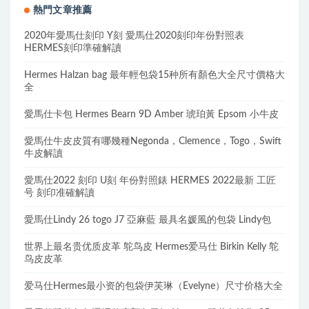
熱門文章推薦
2020年愛馬仕刻印 Y刻 愛馬仕2020刻印年份對照表
HERMES刻印準確解讀
Hermes Halzan bag 最年輕包袋15种所有顏色大全尺寸價格大
全
愛馬仕卡包 Hermes Bearn 9D Amber 琥珀黃 Epsom 小牛皮
愛馬仕牛皮皮質有哪幾種Negonda，Clemence，Togo，Swift
牛皮解讀
愛馬仕2022 刻印 U刻 年份對照錶 HERMES 2022最新 工匠
号 刻印准確解讀
愛馬仕Lindy 26 togo J7 亞麻藍 最具名媛風的包袋 Lindy包
世界上最名贵优质皮革 鸵鸟皮 Hermes爱马仕 Birkin Kelly 鸵
鸟皮皮革
爱马仕Hermes最小资的包袋伊芙琳（Evelyne）尺寸价格大全