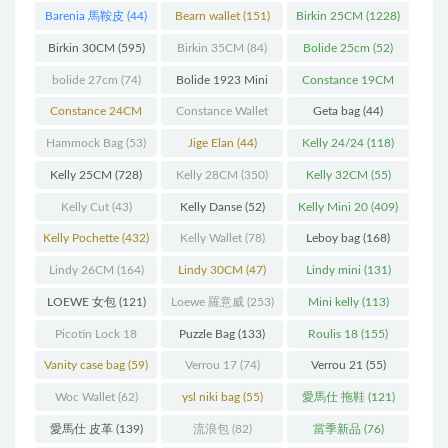
Barenia 馬鞍皮
(44)
Bearn wallet
(151)
Birkin 25CM
(1228)
Birkin 30CM
(595)
Birkin 35CM
(84)
Bolide 25cm
(52)
bolide 27cm
(74)
Bolide 1923 Mini
Constance 19CM
(93)
(571)
Constance 24CM
Constance Wallet
Geta bag
(44)
(216)
(60)
Hammock Bag
(53)
Jige Elan
(44)
Kelly 24/24
(118)
Kelly 25CM
(728)
Kelly 28CM
(350)
Kelly 32CM
(55)
Kelly Cut
(43)
Kelly Danse
(52)
Kelly Mini 20
(409)
Kelly Pochette
(432)
Kelly Wallet
(78)
Leboy bag
(168)
Lindy 26CM
(164)
Lindy 30CM
(47)
Lindy mini
(131)
LOEWE 女包
(121)
Loewe 羅意威
(253)
Mini kelly
(113)
Picotin Lock 18
Puzzle Bag
(133)
Roulis 18
(155)
(202)
Vanity case bag
(59)
Verrou 17
(74)
Verrou 21
(55)
Woc Wallet
(62)
ysl niki bag
(55)
愛馬仕 拖鞋
(121)
愛馬仕 皮革
(139)
流浪包
(82)
當季新品
(76)