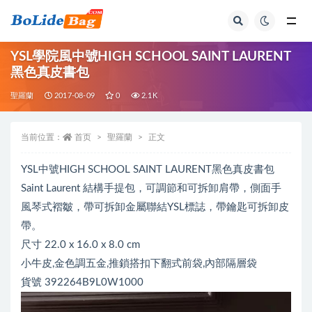
全部
YSL學院風中號HIGH SCHOOL SAINT LAURENT
黑色真皮書包
聖羅蘭
2017-08-09
0
2.1K
当前位置：
首页
聖羅蘭
正文
YSL中號HIGH SCHOOL SAINT LAURENT黑色真皮書包
Saint Laurent 結構手提包，可調節和可拆卸肩帶，側面手
風琴式褶皺，帶可拆卸金屬聯結YSL標誌，帶鑰匙可拆卸皮
帶。
尺寸 22.0 x 16.0 x 8.0 cm
小牛皮,金色調五金,推鎖搭扣下翻式前袋,內部隔層袋
貨號 392264B9L0W1000