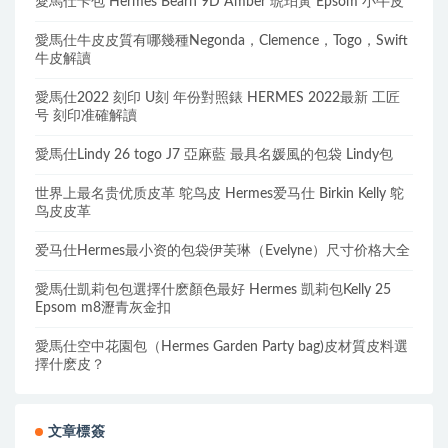
愛馬仕卡包 Hermes Bearn 9D Amber 琥珀黃 Epsom 小牛皮
愛馬仕牛皮皮質有哪幾種Negonda，Clemence，Togo，Swift
牛皮解讀
愛馬仕2022 刻印 U刻 年份對照錶 HERMES 2022最新 工匠
号 刻印准確解讀
愛馬仕Lindy 26 togo J7 亞麻藍 最具名媛風的包袋 Lindy包
世界上最名贵优质皮革 鸵鸟皮 Hermes爱马仕 Birkin Kelly 鸵
鸟皮皮革
爱马仕Hermes最小资的包袋伊芙琳（Evelyne）尺寸价格大全
愛馬仕凱莉包包選擇什麽顏色最好 Hermes 凱莉包Kelly 25
Epsom m8瀝青灰金扣
愛馬仕空中花園包（Hermes Garden Party bag)皮材質皮料選
擇什麽皮？
文章標簽