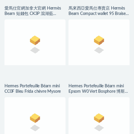
愛馬仕官網加拿大官網 Hermès
馬來西亞愛馬仕專賣店 Hermès
Bearn 短錢包 CK3P 瀉湖藍
Bearn Compact wallet 95 Braise
Epsom 小牛皮
alligator
Hermes Portefeuille Béarn mini
Hermes Portefeuille Béarn mini
CC0F Bleu Frida chèvre Mysore
Epsom W0 Vert Bosphore 博斯普
鲁斯绿