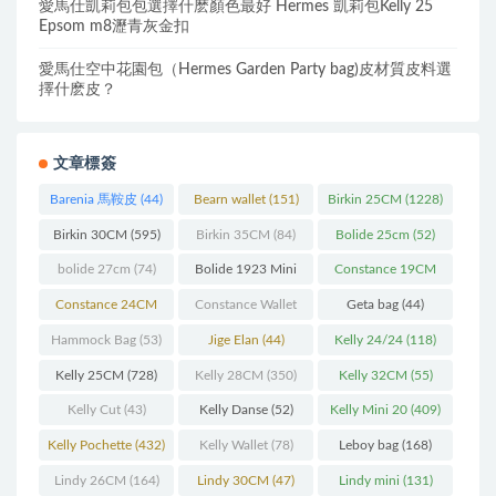
愛馬仕凱莉包包選擇什麽顏色最好 Hermes 凱莉包Kelly 25
Epsom m8瀝青灰金扣
愛馬仕空中花園包（Hermes Garden Party bag)皮材質皮料選
擇什麽皮？
文章標簽
Barenia 馬鞍皮
(44)
Bearn wallet
(151)
Birkin 25CM
(1228)
Birkin 30CM
(595)
Birkin 35CM
(84)
Bolide 25cm
(52)
bolide 27cm
(74)
Bolide 1923 Mini
Constance 19CM
(93)
(571)
Constance 24CM
Constance Wallet
Geta bag
(44)
(216)
(60)
Hammock Bag
(53)
Jige Elan
(44)
Kelly 24/24
(118)
Kelly 25CM
(728)
Kelly 28CM
(350)
Kelly 32CM
(55)
Kelly Cut
(43)
Kelly Danse
(52)
Kelly Mini 20
(409)
Kelly Pochette
(432)
Kelly Wallet
(78)
Leboy bag
(168)
Lindy 26CM
(164)
Lindy 30CM
(47)
Lindy mini
(131)