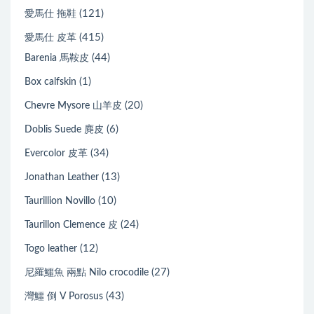
(121)
愛馬仕 拖鞋
(415)
愛馬仕 皮革
(44)
Barenia 馬鞍皮
(1)
Box calfskin
(20)
Chevre Mysore 山羊皮
(6)
Doblis Suede 麂皮
(34)
Evercolor 皮革
(13)
Jonathan Leather
(10)
Taurillion Novillo
(24)
Taurillon Clemence 皮
(12)
Togo leather
(27)
尼羅鱷魚 兩點 Nilo crocodile
(43)
灣鱷 倒 V Porosus