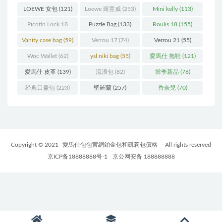
LOEWE 女包
(121)
Loewe 羅意威
(253)
Mini kelly
(113)
Picotin Lock 18
Puzzle Bag
(133)
Roulis 18
(155)
(202)
Vanity case bag
(59)
Verrou 17
(74)
Verrou 21
(55)
Woc Wallet
(62)
ysl niki bag
(55)
愛馬仕 拖鞋
(121)
愛馬仕 皮革
(139)
流浪包
(82)
當季新品
(76)
经典口盖包
(223)
聖羅蘭
(257)
香奈兒
(70)
Copyright © 2021
愛馬仕包包官網鉑金包和凱莉包價格
- All rights reserved
京ICP备18888888号-1
京公网安备 188888888