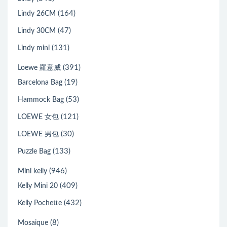
(164)
Lindy 26CM
(47)
Lindy 30CM
(131)
Lindy mini
(391)
Loewe 羅意威
(19)
Barcelona Bag
(53)
Hammock Bag
(121)
LOEWE 女包
(30)
LOEWE 男包
(133)
Puzzle Bag
(946)
Mini kelly
(409)
Kelly Mini 20
(432)
Kelly Pochette
(8)
Mosaique