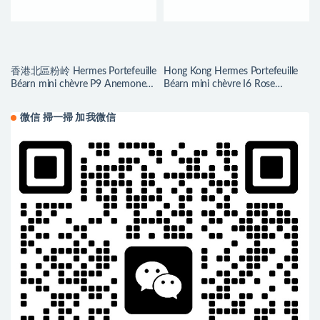
香港北區粉岭 Hermes Portefeuille
Hong Kong Hermes Portefeuille
Béarn mini chèvre P9 Anemone
Béarn mini chèvre I6 Rose
海葵紫
Extrême
微信 掃一掃 加我微信