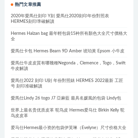
熱門文章推薦
2020年愛馬仕刻印 Y刻 愛馬仕2020刻印年份對照表
HERMES刻印準確解讀
Hermes Halzan bag 最年輕包袋15种所有顏色大全尺寸價格大
全
愛馬仕卡包 Hermes Bearn 9D Amber 琥珀黃 Epsom 小牛皮
愛馬仕牛皮皮質有哪幾種Negonda，Clemence，Togo，Swift
牛皮解讀
愛馬仕2022 刻印 U刻 年份對照錶 HERMES 2022最新 工匠
号 刻印准確解讀
愛馬仕Lindy 26 togo J7 亞麻藍 最具名媛風的包袋 Lindy包
世界上最名贵优质皮革 鸵鸟皮 Hermes爱马仕 Birkin Kelly 鸵
鸟皮皮革
爱马仕Hermes最小资的包袋伊芙琳（Evelyne）尺寸价格大全