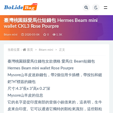
全部
臺灣桃園縣愛馬仕短錢包 Hermes Bearn mini
wallet CKL3 Rose Pourpre
Béarn mini
2020-05-04
0
1.5K
当前位置：
首页
Béarn mini
正文
臺灣桃園縣愛馬仕錢包女款價格 愛馬仕 Bearn短錢包
Hermes Bearn mini wallet Rose Pourpre
Mysore山羊皮迷妳錢包，帶2個信用卡插槽，帶按扣和鍍
鈀“H”標簽的錢包
尺寸:4.3“長x 3”高x 0.2“深
Mysore山羊皮的信息
它的名字是從印度南部的壹個小鎮借來的，這表明，生牛
皮來自印度。它可以通過它獨特的顆粒來識別，這些顆粒