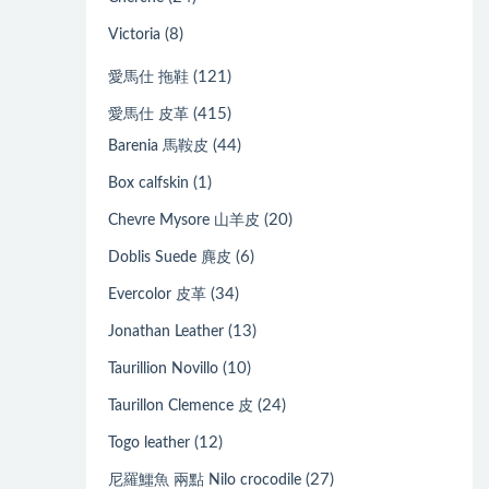
(8)
Victoria
(121)
愛馬仕 拖鞋
(415)
愛馬仕 皮革
(44)
Barenia 馬鞍皮
(1)
Box calfskin
(20)
Chevre Mysore 山羊皮
(6)
Doblis Suede 麂皮
(34)
Evercolor 皮革
(13)
Jonathan Leather
(10)
Taurillion Novillo
(24)
Taurillon Clemence 皮
(12)
Togo leather
(27)
尼羅鱷魚 兩點 Nilo crocodile