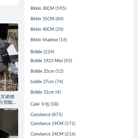
(595)
Birkin 30CM
(84)
Birkin 35CM
(24)
Birkin 40CM
(16)
Birkin Shadow
(224)
Bolide
(93)
Bolide 1923 Mini
(52)
Bolide 25cm
(74)
bolide 27cm
(4)
Bolide 31cm
包官網價
號復古褶皺真
(38)
Calvi 卡包
(875)
Constance
(571)
Constance 19CM
(216)
Constance 24CM