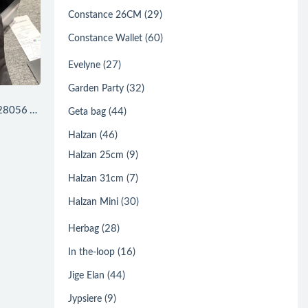
(29)
Constance 26CM
(60)
Constance Wallet
(27)
Evelyne
(32)
Garden Party
428056 女
(44)
Geta bag
(46)
Halzan
(9)
Halzan 25cm
(7)
Halzan 31cm
(30)
Halzan Mini
(28)
Herbag
(16)
In the-loop
(44)
Jige Elan
(9)
Jypsiere