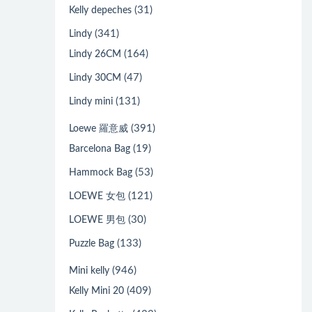
(31)
Kelly depeches
(341)
Lindy
(164)
Lindy 26CM
(47)
Lindy 30CM
(131)
Lindy mini
(391)
Loewe 羅意威
(19)
Barcelona Bag
(53)
Hammock Bag
(121)
LOEWE 女包
(30)
LOEWE 男包
(133)
Puzzle Bag
(946)
Mini kelly
(409)
Kelly Mini 20