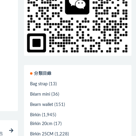
分類目錄
(13)
Bag strap
(36)
Béarn mini
(151)
Bearn wallet
(1,945)
Birkin
(17)
Birkin 20cm
包
(1,228)
Birkin 25CM