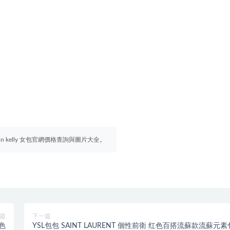
irkin kelly 女包官網價格查詢與圖片大全。
篇
下一篇
橙色
YSL包包 SAINT LAURENT 個性前衛 红色百搭流蘇款流蘇元素