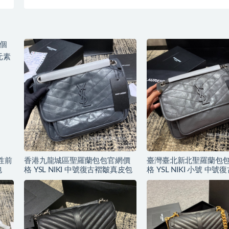
個性前
香港九龍城區聖羅蘭包包官網價
臺灣臺北新北聖羅蘭包
包
格 YSL NIKI 中號復古褶皺真皮包
格 YSL NIKI 小號 中
皮包