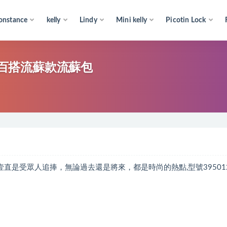
onstance
kelly
Lindy
Mini kelly
Picotin Lock
 黑色百搭流蘇款流蘇包
蘇元素壹直是受眾人追捧，無論過去還是將來，都是時尚的熱點,型號39501