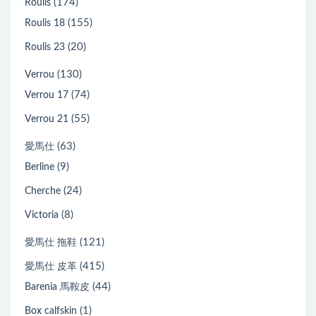
Picotin Lock 18
(29)
Picotin Lock 22
(174)
Roulis
(155)
Roulis 18
(20)
Roulis 23
(130)
Verrou
(74)
Verrou 17
(55)
Verrou 21
(63)
愛馬仕
(9)
Berline
(24)
Cherche
(8)
Victoria
(121)
愛馬仕 拖鞋
(415)
愛馬仕 皮革