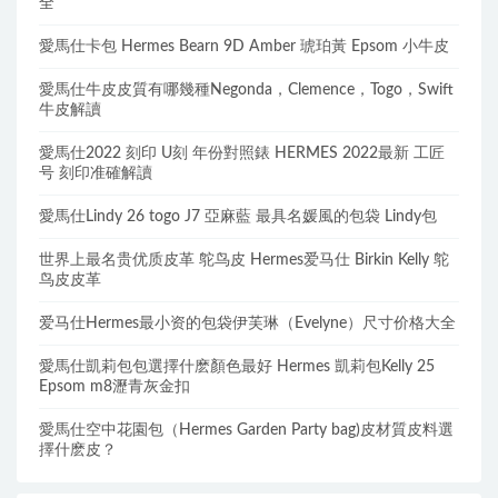
HERMES刻印準確解讀
Hermes Halzan bag 最年輕包袋15种所有顏色大全尺寸價格大
全
愛馬仕卡包 Hermes Bearn 9D Amber 琥珀黃 Epsom 小牛皮
愛馬仕牛皮皮質有哪幾種Negonda，Clemence，Togo，Swift
牛皮解讀
愛馬仕2022 刻印 U刻 年份對照錶 HERMES 2022最新 工匠
号 刻印准確解讀
愛馬仕Lindy 26 togo J7 亞麻藍 最具名媛風的包袋 Lindy包
世界上最名贵优质皮革 鸵鸟皮 Hermes爱马仕 Birkin Kelly 鸵
鸟皮皮革
爱马仕Hermes最小资的包袋伊芙琳（Evelyne）尺寸价格大全
愛馬仕凱莉包包選擇什麽顏色最好 Hermes 凱莉包Kelly 25
Epsom m8瀝青灰金扣