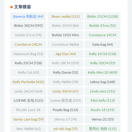
愛馬仕空中花園包（Hermes Garden Party bag)皮材質皮料選
擇什麽皮？
文章標簽
Barenia 馬鞍皮
(44)
Bearn wallet
(151)
Birkin 25CM
(1228)
Birkin 30CM
(595)
Birkin 35CM
(84)
Bolide 25cm
(52)
bolide 27cm
(74)
Bolide 1923 Mini
Constance 19CM
(93)
(571)
Constance 24CM
Constance Wallet
Geta bag
(44)
(216)
(60)
Hammock Bag
(53)
Jige Elan
(44)
Kelly 24/24
(118)
Kelly 25CM
(728)
Kelly 28CM
(350)
Kelly 32CM
(55)
Kelly Cut
(43)
Kelly Danse
(52)
Kelly Mini 20
(409)
Kelly Pochette
(432)
Kelly Wallet
(78)
Leboy bag
(168)
Lindy 26CM
(164)
Lindy 30CM
(47)
Lindy mini
(131)
LOEWE 女包
(121)
Loewe 羅意威
(253)
Mini kelly
(113)
Picotin Lock 18
Puzzle Bag
(133)
Roulis 18
(155)