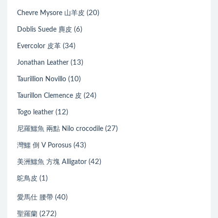
(44)
Barenia 馬鞍皮
(1)
Box calfskin
(20)
Chevre Mysore 山羊皮
(6)
Doblis Suede 麂皮
(34)
Evercolor 皮革
(13)
Jonathan Leather
(10)
Taurillion Novillo
(24)
Taurillon Clemence 皮
(12)
Togo leather
(27)
尼羅鱷魚 兩點 Nilo crocodile
(43)
灣鱷 倒 V Porosus
(42)
美洲鱷魚 方塊 Alligator
(1)
鴕鳥皮