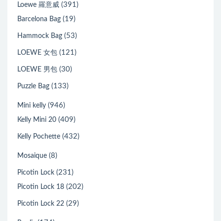
(47)
Lindy 30CM
(131)
Lindy mini
(391)
Loewe 羅意威
(19)
Barcelona Bag
(53)
Hammock Bag
(121)
LOEWE 女包
(30)
LOEWE 男包
(133)
Puzzle Bag
(946)
Mini kelly
(409)
Kelly Mini 20
(432)
Kelly Pochette
(8)
Mosaique
(231)
Picotin Lock
(202)