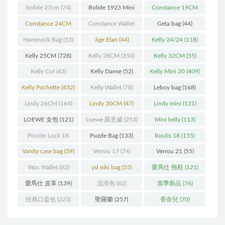
bolide 27cm
(74)
Bolide 1923 Mini
Constance 19CM
(93)
(571)
Constance 24CM
Constance Wallet
Geta bag
(44)
(216)
(60)
Hammock Bag
(53)
Jige Elan
(44)
Kelly 24/24
(118)
Kelly 25CM
(728)
Kelly 28CM
(350)
Kelly 32CM
(55)
Kelly Cut
(43)
Kelly Danse
(52)
Kelly Mini 20
(409)
Kelly Pochette
(432)
Kelly Wallet
(78)
Leboy bag
(168)
Lindy 26CM
(164)
Lindy 30CM
(47)
Lindy mini
(131)
LOEWE 女包
(121)
Loewe 羅意威
(253)
Mini kelly
(113)
Picotin Lock 18
Puzzle Bag
(133)
Roulis 18
(155)
(202)
Vanity case bag
(59)
Verrou 17
(74)
Verrou 21
(55)
Woc Wallet
(62)
ysl niki bag
(55)
愛馬仕 拖鞋
(121)
愛馬仕 皮革
(139)
流浪包
(82)
當季新品
(76)
经典口盖包
(223)
聖羅蘭
(257)
香奈兒
(70)