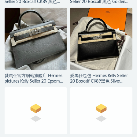
Sellier 20 Boxcalf CK89 黑色
Sellier 20 Boxcalf 黑色 Golden
Silver Hardware
Hardware
愛馬仕官方網站旗艦店 Hermès
愛馬仕包包 Hermes Kelly Sellier
pictures Kelly Sellier 20 Epsom
20 Boxcalf CK89黑色 Silver
Gris Meyer 積雨雲灰
Hardware