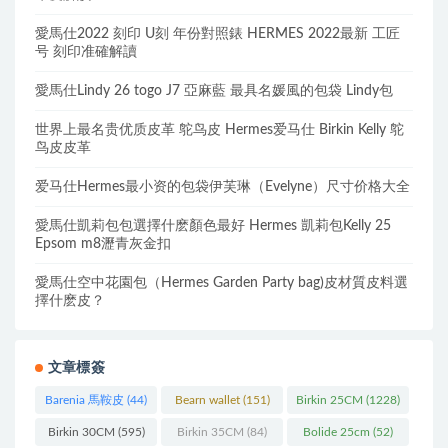
愛馬仕2022 刻印 U刻 年份對照錶 HERMES 2022最新 工匠
号 刻印准確解讀
愛馬仕Lindy 26 togo J7 亞麻藍 最具名媛風的包袋 Lindy包
世界上最名贵优质皮革 鸵鸟皮 Hermes爱马仕 Birkin Kelly 鸵
鸟皮皮革
爱马仕Hermes最小资的包袋伊芙琳（Evelyne）尺寸价格大全
愛馬仕凱莉包包選擇什麽顏色最好 Hermes 凱莉包Kelly 25
Epsom m8瀝青灰金扣
愛馬仕空中花園包（Hermes Garden Party bag)皮材質皮料選
擇什麽皮？
文章標簽
Barenia 馬鞍皮
(44)
Bearn wallet
(151)
Birkin 25CM
(1228)
Birkin 30CM
(595)
Birkin 35CM
(84)
Bolide 25cm
(52)