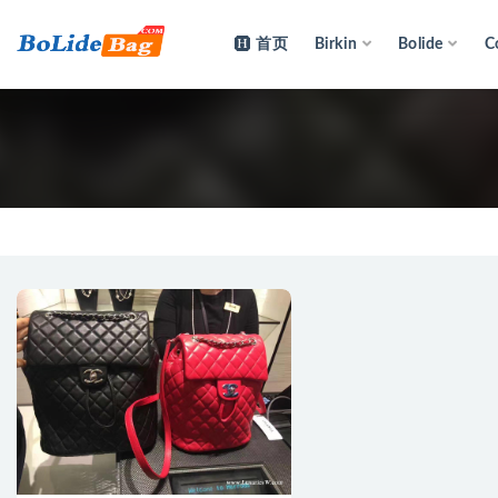
首页
Birkin
Bolide
C
全部