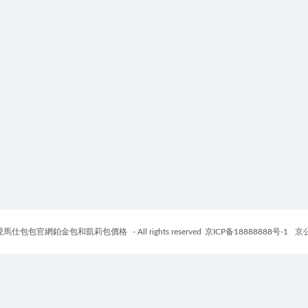
愛馬仕包包官網鉑金包和凱莉包價格
- All rights reserved
京ICP备18888888号-1
京公